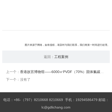
图片来源于网络，如有侵权，请及时与我们联系，我们将第一时间进行处理。
返回：
工程案例
上一个：
香港故宫博物馆——6000㎡PVDF（70%）固体氟碳涂料
下一个：没有了
电话：+86-（797）8210668 8210669 手机：19294586479 邮箱：
lc@gdlichang.com