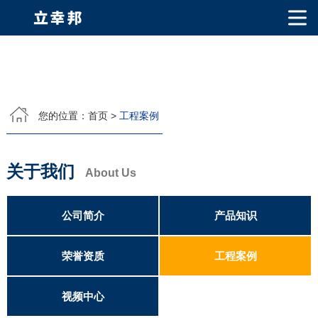
网站首页
关于我们
您的位置：
首页
>
工程案例
公司简介
公司相册
产品中心
关于我们
PVDF固体氟碳涂料
超细氟碳粉
烤瓷粉
耐候粉
漫反射粉
E T F E(铁氟龙粉)
About Us
产品知识
荣誉资质
公司简介
产品知识
视频中心
荣誉资质
工程案例
联系我们
视频中心
联系方式
客户留言