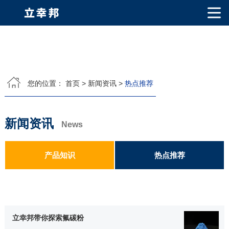
网站首页
关于我们
您的位置：
首页
>
新闻资讯
>
热点推荐
公司简介
公司相册
产品中心
新闻资讯
PVDF固体氟碳涂料
超细氟碳粉
烤瓷粉
耐候粉
漫反射粉
E T F E(铁氟龙粉)
News
产品知识
荣誉资质
产品知识
热点推荐
视频中心
联系我们
立幸邦带你探索氟碳粉
联系方式
客户留言