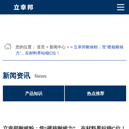
网站首页
关于我们
您的位置：
首页
>
新闻中心
>
>
立幸邦耐候粉：凭“硬核耐候
力”，在材料界站稳C位！​
公司简介
公司相册
产品中心
PVDF固体氟碳涂料
超细氟碳粉
烤瓷粉
耐候粉
漫反射粉
E T F E(铁氟龙粉)
产品知识
新闻资讯
News
荣誉资质
产品知识
热点推荐
视频中心
联系我们
立幸邦耐候粉：凭“硬核耐候力”，在材料界站稳C位！​
联系方式
客户留言