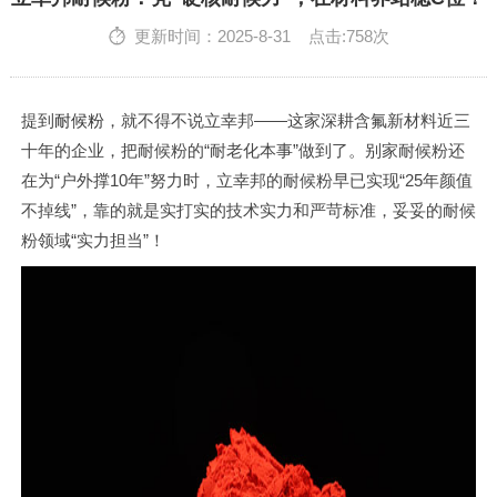
英文站
更新时间：2025-8-31 点击:758次
提到
耐候粉
，就不得不说立幸邦——这家深耕含氟新材料近三
十年的企业，把耐候粉的“耐老化本事”做到了。别家耐候粉还
在为“户外撑10年”努力时，立幸邦的耐候粉早已实现“25年颜值
不掉线”，靠的就是实打实的技术实力和严苛标准，妥妥的耐候
粉领域“实力担当”！​