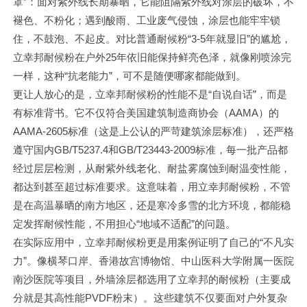
罩”：面对紫外线长期暴晒，它能阻隔紫外线对涂层的破坏，不
褪色、不粉化；遇到酸雨、工业废气侵蚀，涂层也能牢牢锁
住，不鼓泡、不起皮。对比普通耐候粉“3-5年就显旧”的尴尬，
立幸邦耐候粉在户外25年依旧能保持鲜亮色泽，就像刚喷涂完
一样，这种“抗老能力”，可不是随便哪家都能做到。​
更让人放心的是，立幸邦耐候粉的性能不是“自说自话”，而是
有标准背书。它不仅符合美国建筑制造商协会（AAMA）的
AAMA-2605标准（这是上公认的严苛建筑涂层标准），还严格
遵守国内GB/T5237.4和GB/T23443-2009标准，每一批产品都
经过层层检测，从耐紫外线老化、耐盐雾腐蚀到耐温变性能，
都达到甚至超过标准要求。这意味着，用立幸邦耐候粉，不管
是在高温暴晒的南方地区，还是寒冷多雪的北方环境，都能稳
定发挥耐候性能，不用担心“地域不适配”的问题。​
在实际应用中，立幸邦耐候粉更是用案例证明了自己的“不凡实
力”。像横琴口岸、香港故宫博物馆、中山医科大学附属一医院
南沙医院等项目，外墙涂层都选用了立幸邦的耐候粉（主要成
分就是其高性能PVDF粉末）。这些建筑不仅要面对户外复杂