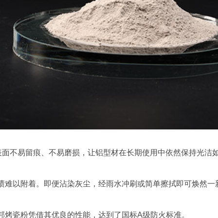
层表面不易留痕、不易磨损，让铝型材在长期使用中依然保持光洁
渍难以附着。即便沾染灰尘，经雨水冲刷或简单擦拭即可焕然一
邦烤瓷粉凭借其优良的性能，达到了国标A级防火标准。