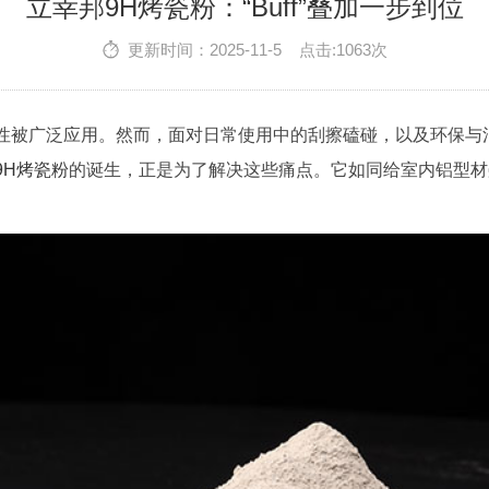
立幸邦9H烤瓷粉：“Buff”叠加一步到位
更新时间：2025-11-5 点击:1063次
性被广泛应用。然而，面对日常使用中的刮擦磕碰，以及环保与消
9H烤瓷粉
的诞生，正是为了解决这些痛点。它如同给室内铝型材叠