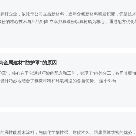
的标杆企业，依托母公司立昌新材料，近年含氟新材料研发积淀，凭借技
碳粉的核心技术与产品矩阵
立幸邦氟碳粉以氟树脂为核心，通过配方优化与
为金属建材“防护罩”的原因
护罩”，核心在于它通过巧妙的配方和工艺，实现了“内外分工，各司其职
个设计巧妙地结合了氟碳材料和环氧树脂的各自优势。
这个&ldq...
心的高性能粉末涂料，凭借化学惰性强、耐候性久、防腐屏障致密的优势