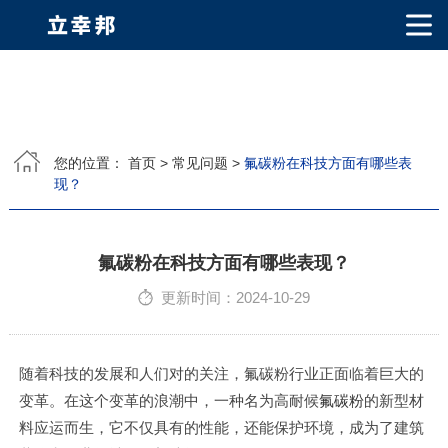
网站首页
关于我们
您的位置：
首页
>
常见问题
>
氟碳粉在科技方面有哪些表
现？
公司简介
公司相册
产品中心
PVDF固体氟碳涂料
超细氟碳粉
烤瓷粉
耐候粉
漫反射粉
E T F E(铁氟龙粉)
产品知识
氟碳粉在科技方面有哪些表现？
更新时间：2024-10-29
荣誉资质
视频中心
随着科技的发展和人们对的关注，氟碳粉行业正面临着巨大的
变革。在这个变革的浪潮中，一种名为高耐候
氟碳粉
的新型材
联系我们
料应运而生，它不仅具有的性能，还能保护环境，成为了建筑
联系方式
客户留言