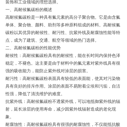
英文站
装饰和工业领域的理想选择。
一、高耐候氟碳粉的概述
高耐候氟碳粉是一种具有氟元素的高分子聚合物。它是由含氟
单体、聚合物、颜料、助剂等多种原料组成的材料。高耐候氟
碳粉以其优异的耐候性、耐污性、抗紫外线及耐腐蚀性能等特
点，成为了建筑、交通、航空等领域的热门选择。
二、高耐候氟碳粉的性能优势
耐候性：高耐候氟碳粉具有的耐候性，能在长时间内保持色泽
稳定，不褪色。这主要是由于材料中的氟元素对紫外线具有很
强的吸收能力，能防止紫外线对涂层的损害。
耐污性：高耐候氟碳粉表面具有较低的表面能，使其对污染物
具有良好的排斥作用。涂层的表面不易附着尘埃和污垢，自洁
性强，降低了清洗维护的难度。
抗紫外线：高耐候氟碳粉不透紫外线，可以地抵御紫外线的辐
射，延长涂层的使用寿命，减少因紫外线辐射造成的老化现
象。
耐腐蚀性：高耐候氟碳粉具有很强的耐腐蚀性，不仅能抵抗酸