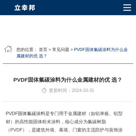
网站首页
关于我们
您的位置：
首页
>
常见问题
>
PVDF固体氟碳涂料为什么金
属建材的优 选？
公司简介
公司相册
产品中心
PVDF固体氟碳涂料
超细氟碳粉
烤瓷粉
耐候粉
漫反射粉
E T F E(铁氟龙粉)
产品知识
PVDF固体氟碳涂料为什么金属建材的优 选？
更新时间：2024-10-31
荣誉资质
视频中心
PVDF固体氟碳涂料
是专门用于金属建材（如铝单板、铝型
材）的高性能固体粉末涂料，核心成分为氟碳树脂
联系我们
（PVDF），是建筑外墙、幕墙、门窗的主流防护与装饰涂
联系方式
客户留言