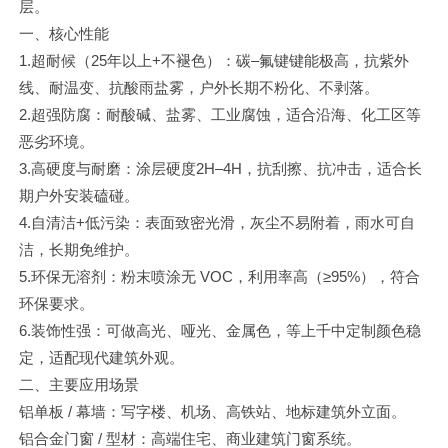
英文站
层。
一、核心性能
1.超耐候（25年以上+不褪色）：碳–氟键键能极高，抗紫外
线、耐温变、抗酸雨盐雾，户外长期不粉化、不剥落。
2.超强防腐：耐酸碱、盐雾、工业腐蚀，适合沿海、化工区等
恶劣环境。
3.高硬度与耐磨：涂层硬度2H–4H，抗刮擦、抗冲击，适合长
期户外安装磕碰。
4.自清洁+低污染：表面致密光滑，灰尘不易附着，雨水可自
洁，长期免维护。
5.环保无溶剂：粉末喷涂无 VOC，利用率高（≥95%），符合
环保要求。
6.装饰性强：可做高光、哑光、金属色，等上千中定制颜色稳
定，适配现代建筑外观。
二、主要应用场景
铝单板 / 幕墙：写字楼、机场、高铁站、地标建筑外立面。
铝合金门窗 / 型材：高端住宅、商业建筑门窗系统。