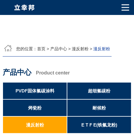
网站首页
关于我们
您的位置：
首页
>
产品中心
>
漫反射粉
>
漫反射粉
公司简介
公司相册
产品中心
产品中心
PVDF固体氟碳涂料
超细氟碳粉
烤瓷粉
耐候粉
漫反射粉
E T F E(铁氟龙粉)
Product center
产品知识
荣誉资质
PVDF固体氟碳涂料
超细氟碳粉
视频中心
烤瓷粉
耐候粉
联系我们
漫反射粉
E T F E(铁氟龙粉)
联系方式
客户留言