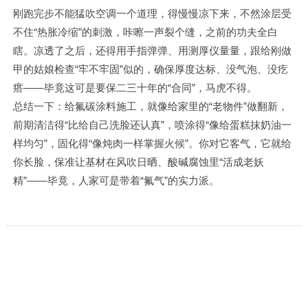
刚跑完步不能猛吹空调一个道理，得慢慢凉下来，不然涂层受
不住“热胀冷缩”的刺激，咔嚓一声裂个缝，之前的功夫全白
瞎。凉透了之后，还得用手指弹弹、用测厚仪量量，跟给刚做
甲的姑娘检查“牢不牢固”似的，确保厚度达标、没气泡、没疙
瘩——毕竟这可是要保二三十年的“合同”，马虎不得。
总结一下：给氟碳涂料施工，就像给家里的“老物件”做翻新，
前期清洁得“比给自己洗脸还认真”，喷涂得“像给蛋糕抹奶油一
样均匀”，固化得“像炖肉一样掌握火候”。你对它客气，它就给
你长脸，保准让基材在风吹日晒、酸碱腐蚀里“活成老妖
精”——毕竟，人家可是带着“氟气”的实力派。