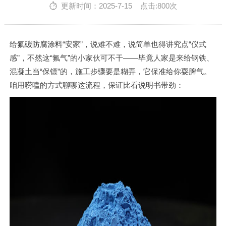
英文站
更新时间：2025-7-15 点击:800次
给
氟碳防腐涂料
“安家”，说难不难，说简单也得讲究点“仪式
感”，不然这“氟气”的小家伙可不干——毕竟人家是来给钢铁、
混凝土当“保镖”的，施工步骤要是糊弄，它保准给你耍脾气。
咱用唠嗑的方式聊聊这流程，保证比看说明书带劲：