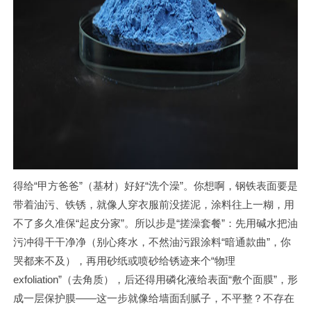
得给“甲方爸爸”（基材）好好“洗个澡”。你想啊，钢铁表面要是
带着油污、铁锈，就像人穿衣服前没搓泥，涂料往上一糊，用
不了多久准保“起皮分家”。所以步是“搓澡套餐”：先用碱水把油
污冲得干干净净（别心疼水，不然油污跟涂料“暗通款曲”，你
哭都来不及），再用砂纸或喷砂给锈迹来个“物理
exfoliation”（去角质），后还得用磷化液给表面“敷个面膜”，形
成一层保护膜——这一步就像给墙面刮腻子，不平整？不存在