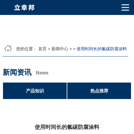
网站首页
关于我们
您的位置：
首页
>
新闻中心
>
>
使用时间长的氟碳防腐涂料
公司简介
公司相册
产品中心
新闻资讯
PVDF固体氟碳涂料
超细氟碳粉
烤瓷粉
耐候粉
漫反射粉
E T F E(铁氟龙粉)
News
产品知识
荣誉资质
产品知识
热点推荐
视频中心
联系我们
使用时间长的氟碳防腐涂料
联系方式
客户留言