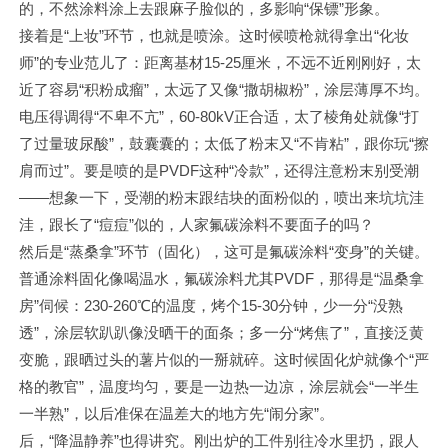
的，不然涂料涂上去跟麻子脸似的，多影响“保镖”形象。
接着是“上妆”环节，也就是喷涂。这时候喷枪就得拿出“化妆
师”的专业范儿了：距离基材15-25厘米，不远不近刚刚好，太
近了容易“积粉成瘤”，太远了又像“撒胡椒粉”，涂层薄厚不均。
电压得调得“不卑不亢”，60-80kV正合适，太了棱角处就像“打
了过量玻尿酸”，鼓囊囊的；太低了粉末又“不肯粘”，跟你玩“擦
肩而过”。要是喷的是PVDF这种“冷款”，还得注意粉末别受潮
——想象一下，受潮的粉末跟结块的面粉似的，喷出来坑坑洼
洼，跟长了“痘痘”似的，人家氟碳涂料不要面子的吗？
然后是“蒸桑拿”环节（固化），这可是氟碳涂料“变身”的关键。
普通涂料固化像喝温水，氟碳涂料尤其PVDF，那得是“温桑拿
房”伺候：230-260℃的温度，烤个15-30分钟，少一分“没熟
透”，涂层软趴趴像没晒干的面条；多一分“烤焦了”，直接泛黄
变脆，跟晒过头的薯片似的一掰就碎。这时候固化炉就像个“严
格的教官”，温度均匀，要是一边热一边凉，涂层就会“一半生
一半熟”，以后准保在温差大的地方先“闹分家”。
后，“降温静养”也得讲究。刚出炉的工件别往冷水里扔，跟人