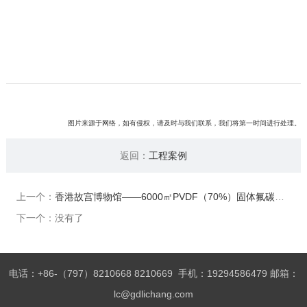
图片来源于网络，如有侵权，请及时与我们联系，我们将第一时间进行处理。
返回：
工程案例
上一个：
香港故宫博物馆——6000㎡PVDF（70%）固体氟碳涂料
下一个：没有了
电话：+86-（797）8210668 8210669 手机：19294586479 邮箱：
lc@gdlichang.com