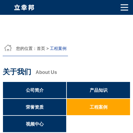
网站首页
关于我们
您的位置：
首页
>
工程案例
公司简介
公司相册
产品中心
关于我们
PVDF固体氟碳涂料
超细氟碳粉
烤瓷粉
耐候粉
漫反射粉
E T F E(铁氟龙粉)
About Us
产品知识
荣誉资质
公司简介
产品知识
视频中心
荣誉资质
工程案例
联系我们
视频中心
联系方式
客户留言