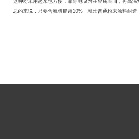
这种粉末用起来也方便，靠静电吸附在金属表面，再高温
总的来说，只要含氟树脂超10%，就比普通粉末涂料耐
关于我们
荣誉资质
PVD
公司相册
视频中心
超细氟