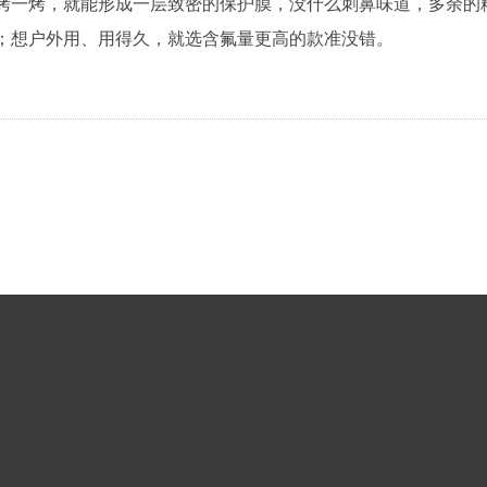
烤一烤，就能形成一层致密的保护膜，没什么刺鼻味道，多余的
造；想户外用、用得久，就选含氟量更高的款准没错。
F固体氟碳涂料
碳粉
烤瓷粉