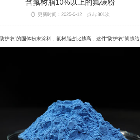
含氟树脂10%以上的氟碳粉
更新时间：2025-9-12 点击:801次
防护衣”的固体粉末涂料，氟树脂占比越高，这件“防护衣”就越