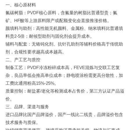
英文站
一、核心原材料
氟碳树脂：PVDF核心原料，含氟量的树脂比普通型贵；氟
矿、HF酸等上游原料限产或配额变化会直接推涨价格。
颜填料与助剂：高性能无机颜料、金属粉、纳米填料比普通填
料贵2-5倍；耐候型助剂与固化剂会提升成本。
辅料与配套：无铬钝化剂、抗针孔助剂等辅料价格高于传统助
剂，合规性要求越高成本越高。
二、产工艺与质控
制备工艺：PVDF冷冻粉碎成本高，FEVE混炼与交联工艺复
杂，良品率低会推高单位成本；静电喷涂粉需更高分散性，加
工费比通用粉高15%-25%。
质量控制：耐盐雾/老化等检测成本占售价，第三方认证产品溢
价。
三、品牌、渠道与服务
进口品牌比国产品牌溢价，国产一线比二线贵，品牌溢价包含
技术服务与质保。