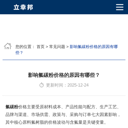
网站首页
关于我们
您的位置：
首页
>
常见问题
>
影响氟碳粉价格的原因有哪
些？
公司简介
公司相册
产品中心
PVDF固体氟碳涂料
超细氟碳粉
烤瓷粉
耐候粉
漫反射粉
E T F E(铁氟龙粉)
产品知识
影响氟碳粉价格的原因有哪些？
更新时间：2025-12-24
荣誉资质
视频中心
氟碳粉
价格主要受原材料成本、产品性能与配方、生产工艺、
品牌与渠道、市场供需、政策与、采购与订单七大因素影响，
联系我们
其中核心原料氟树脂的价格波动与含氟量是关键变量。
联系方式
客户留言