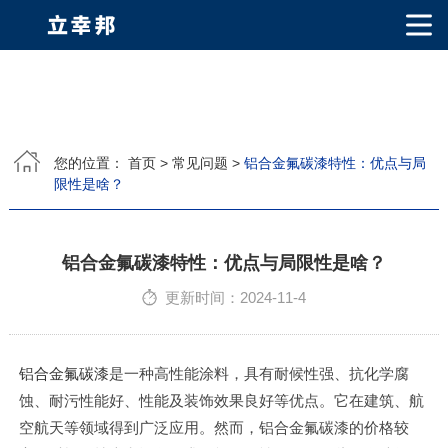
网站首页
关于我们
您的位置：
首页
>
常见问题
>
铝合金氟碳漆特性：优点与局
限性是啥？
公司简介
公司相册
产品中心
PVDF固体氟碳涂料
超细氟碳粉
烤瓷粉
耐候粉
漫反射粉
E T F E(铁氟龙粉)
产品知识
铝合金氟碳漆特性：优点与局限性是啥？
更新时间：2024-11-4
荣誉资质
视频中心
铝合金氟碳漆
是一种高性能涂料，具有耐候性强、抗化学腐
蚀、耐污性能好、性能及装饰效果良好等优点。它在建筑、航
联系我们
空航天等领域得到广泛应用。然而，铝合金氟碳漆的价格较
联系方式
客户留言